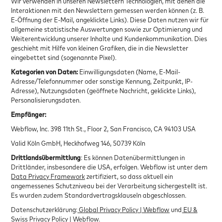
Wir verwenden in unseren Newslettern Technologien, mit denen die
Interaktionen mit den Newslettern gemessen werden können (z. B.
E-Öffnung der E-Mail, angeklickte Links). Diese Daten nutzen wir für
allgemeine statistische Auswertungen sowie zur Optimierung und
Weiterentwicklung unserer Inhalte und Kundenkommunikation. Dies
geschieht mit Hilfe von kleinen Grafiken, die in die Newsletter
eingebettet sind (sogenannte Pixel).
Kategorien von Daten:
Einwilligungsdaten (Name, E-Mail-
Adresse/Telefonnummer oder sonstige Kennung, Zeitpunkt, IP-
Adresse), Nutzungsdaten (geöffnete Nachricht, geklickte Links),
Personalisierungsdaten.
Empfänger:
Webflow, Inc. 398 11th St., Floor 2, San Francisco, CA 94103 USA
Valid Köln GmbH, Heckhofweg 146, 50739 Köln
Drittlandsübermittlung
: Es können Datenübermittlungen in
Drittländer, insbesondere die USA, erfolgen. Webflow ist unter dem
Data Privacy Framework
zertifiziert, so dass aktuell ein
angemessenes Schutzniveau bei der Verarbeitung sichergestellt ist.
Es wurden zudem Standardvertragsklauseln abgeschlossen.
Datenschutzerklärung:
Global Privacy Policy | Webflow
und
EU &
Swiss Privacy Policy | Webflow
.