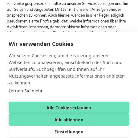
relevante gesponserte Inhalte zu unseren Services zu zeigen und Sie
auf Seiten und Angeboten Dritter mit unseren Anzeigen wieder
ansprechen zu können. Auch hierbei werden in aller Regel lediglich
pseudonymisierte Profile gebildet, welche Informationen über Ihre
Aktivitäten, Interessen, demographische Informationen oder
Informationen über Ihren Standort enthalten. Diese Informationen
können zudem mit Informationen aus anderen Quellen bei uns oder
Wir verwenden Cookies
bei Dritten kombiniert werden. Dabei können Informationen auch
geräteübergreifend verarbeitet werden.
Wir setzen Cookies ein, um die Nutzung unserer
11.
Anmerkungen oder Fragen
Webseiten zu analysieren, einschließlich des Such und
Surfverlaufs, Suchbegriffen und Ihnen auf Ihr
Wir treffen alle erdenklichen Vorkehrungen zum Schutz und zur
Nutzungsverhalten angepasste Informationen anbieten
Sicherheit Ihrer Daten. Ihre Fragen und Kommentare zum
zu können.
Datenschutz sind uns willkommen. Bei Fragen zu Erhebung,
Verarbeitung oder Nutzung Ihrer personenbezogenen Daten, bei
Lernen Sie mehr
Auskünften, Berichtigung, Sperrung oder Löschung von Daten sowie
Widerruf erteilter Einwilligungen wenden Sie sich bitte an die oben
Alle Cookies erlauben
angegebenen Kontaktdaten.
Alle ablehnen
Stand: Februar 2026
Einstellungen