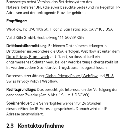
Browsertyp nebst Version, das Betriebssystem des
Nutzers, Referrer URL (die zuvor besuchte Seite) und im Regelfall IP-
Adressen und der anfragende Provider gehören.
Empfänger:
Webflow, Inc. 398 11th St., Floor 2, San Francisco, CA 94103 USA
Valid Köln GmbH, Heckhofweg 146, 50739 Köln
Drittlandsübermittlung
: Es können Datenübermittlungen in
Drittländer, insbesondere die USA, erfolgen. Webflow ist unter dem
Data Privacy Framework
zertifiziert, so dass aktuell ein
angemessenes Schutzniveau bei der Verarbeitung sichergestellt ist.
Es wurden zudem Standardvertragsklauseln abgeschlossen.
Datenschutzerklärung:
Global Privacy Policy | Webflow
und
EU &
Swiss Privacy Policy | Webflow
.
Rechtsgrundlage:
Das berechtigte Interesse an der Verfolgung der
genannten Zwecke (Art. 6 Abs. 1 S. 1lit. f. DSGVO).
Speicherdauer:
Die Serverlogfiles werden für 24 Stunden
einschließlich der IP-Adresse gespeichert. Danach wird die IP-
Adresse anonymisiert.
2.3
Kontaktaufnahme